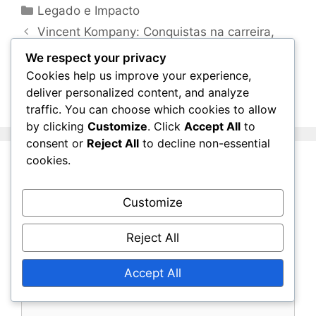
Categories
Legado e Impacto
Vincent Kompany: Conquistas na carreira,
Papéis de liderança, Legado internacional
We respect your privacy
Axel Witsel: Actuações chave, Contribuições
Cookies help us improve your experience,
deliver personalized content, and analyze
para o clube, Conquistas internacionais
traffic. You can choose which cookies to allow
by clicking
Customize
. Click
Accept All
to
consent or
Reject All
to decline non-essential
cookies.
Leave a Comment
Comment
Customize
Reject All
Accept All