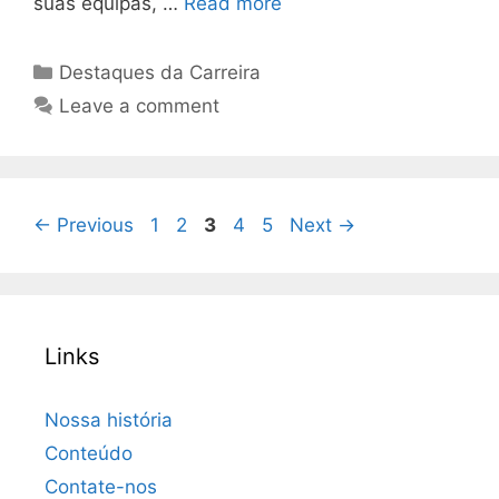
suas equipas, …
Read more
Categories
Destaques da Carreira
Leave a comment
Page
Page
Page
Page
Page
←
Previous
1
2
3
4
5
Next
→
Links
Nossa história
Conteúdo
Contate-nos