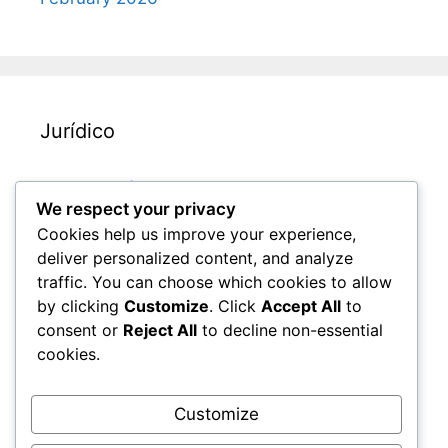
Jurídico
Nossa história
We respect your privacy
Contate-nos
Cookies help us improve your experience,
Termos de serviço
deliver personalized content, and analyze
Política de privacidade
traffic. You can choose which cookies to allow
by clicking
Customize
. Click
Accept All
to
Política de cookies
consent or
Reject All
to decline non-essential
cookies.
Pesquisar
Customize
Search