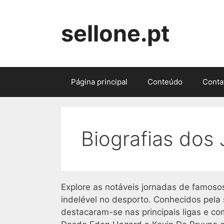
Skip
to
sellone.pt
content
Página principal
Conteúdo
Conta
Biografias dos
Explore as notáveis jornadas de famos
indelével no desporto. Conhecidos pela 
destacaram-se nas principais ligas e co