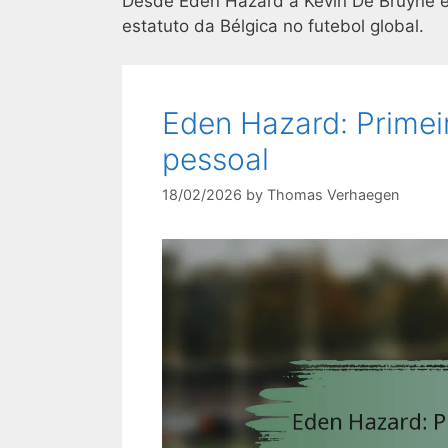
Desde Eden Hazard a Kevin De Bruyne e
estatuto da Bélgica no futebol global.
Eden Hazard: Primeira
pessoal
18/02/2026
by
Thomas Verhaegen